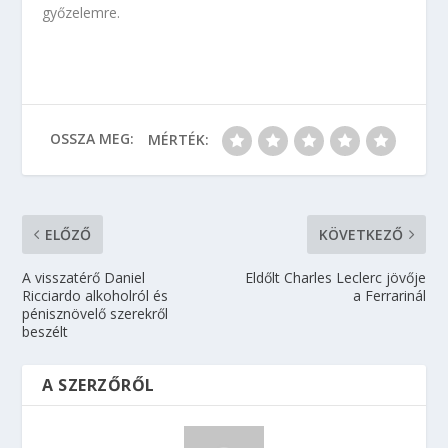
győzelemre.
OSSZA MEG:
MÉRTÉK:
ELŐZŐ
KÖVETKEZŐ
A visszatérő Daniel
Eldőlt Charles Leclerc jövője
Ricciardo alkoholról és
a Ferrarinál
pénisznövelő szerekről
beszélt
A SZERZŐRŐL