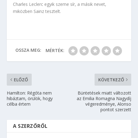
Charles Leclerc egyik szeme sír, a másik nevet,
miközben Sainz tesztelt.
OSSZA MEG:
MÉRTÉK:
ELŐZŐ
KÖVETKEZŐ
Hamilton: Régóta nem
Büntetések miatt változott
hibáztam, örülök, hogy
az Emilia Romagna Nagydíj
célba értem
végeredménye, Alonso
pontot szerzett
A SZERZŐRŐL