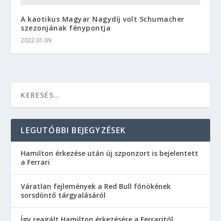
A kaotikus Magyar Nagydíj volt Schumacher
szezonjának fénypontja
2022.01.09.
LEGUTÓBBI BEJEGYZÉSEK
Hamilton érkezése után új szponzort is bejelentett
a Ferrari
Váratlan fejlemények a Red Bull főnökének
sorsdöntő tárgyalásáról
Így reagált Hamilton érkezésére a Ferraritól