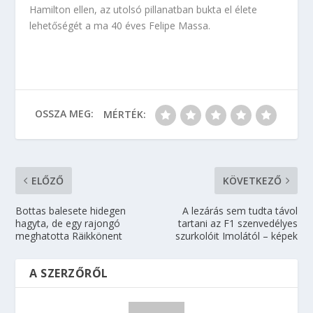
Hamilton ellen, az utolsó pillanatban bukta el élete
lehetőségét a ma 40 éves Felipe Massa.
OSSZA MEG:
MÉRTÉK:
ELŐZŐ
KÖVETKEZŐ
Bottas balesete hidegen
A lezárás sem tudta távol
hagyta, de egy rajongó
tartani az F1 szenvedélyes
meghatotta Räikkönent
szurkolóit Imolától – képek
A SZERZŐRŐL