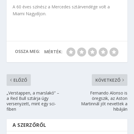
A 60 éves színész a Mercedes sztárvendége volt a
Miami Nagydíjon.
OSSZA MEG:
MÉRTÉK:
ELŐZŐ
KÖVETKEZŐ
„Verstappen, a marslakó” –
Fernando Alonso is
a Red Bull sztárja úgy
öregszik, az Aston
versenyzett, mint egy sci-
Martinnál jót nevettek a
fiben
hibáján
A SZERZŐRŐL