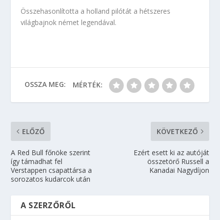
Összehasonlította a holland pilótát a hétszeres
világbajnok német legendával.
OSSZA MEG:
MÉRTÉK:
ELŐZŐ
KÖVETKEZŐ
A Red Bull főnöke szerint
Ezért esett ki az autóját
így támadhat fel
összetörő Russell a
Verstappen csapattársa a
Kanadai Nagydíjon
sorozatos kudarcok után
A SZERZŐRŐL