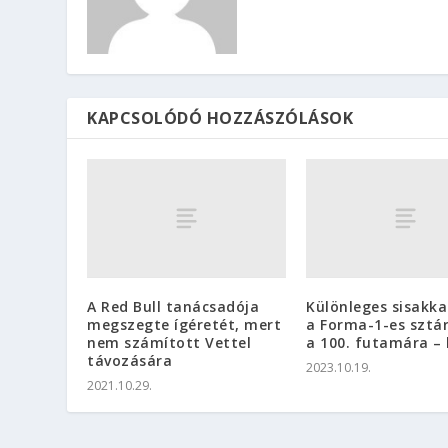
KAPCSOLÓDÓ HOZZÁSZÓLÁSOK
A Red Bull tanácsadója
Különleges sisakka
megszegte ígéretét, mert
a Forma-1-es sztár
nem számított Vettel
a 100. futamára –
távozására
2023.10.19.
2021.10.29.