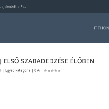
ejelentett a Fe...
ITTHO
J ELSŐ SZABADEDZÉSE ÉLŐBEN
1
|
Egyéb kategória
|
0
|