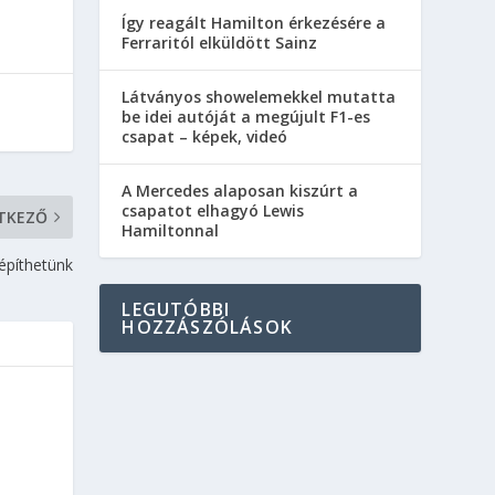
Így reagált Hamilton érkezésére a
Ferraritól elküldött Sainz
Látványos showelemekkel mutatta
be idei autóját a megújult F1-es
csapat – képek, videó
A Mercedes alaposan kiszúrt a
csapatot elhagyó Lewis
TKEZŐ
Hamiltonnal
 építhetünk
LEGUTÓBBI
HOZZÁSZÓLÁSOK