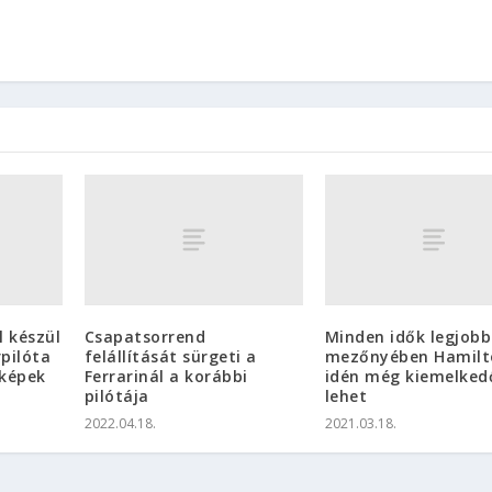
l készül
Csapatsorrend
Minden idők legjobb
pilóta
felállítását sürgeti a
mezőnyében Hamilt
 képek
Ferrarinál a korábbi
idén még kiemelked
pilótája
lehet
2022.04.18.
2021.03.18.