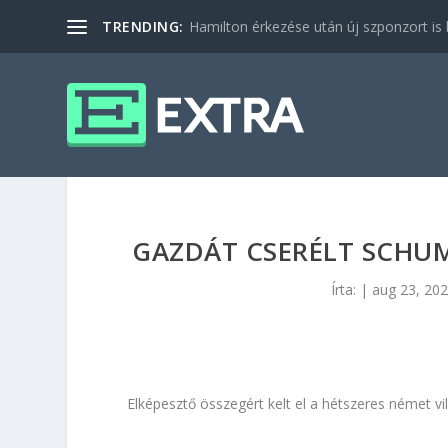
TRENDING:
Hamilton érkezése után új szponzort is b
GAZDÁT CSERÉLT SCHUM
Írta:
|
aug 23, 20
Elképesztő összegért kelt el a hétszeres német v