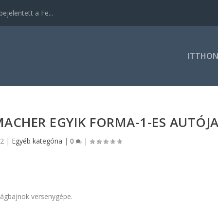
ejelentett a Fe...
ITTHO
ACHER EGYIK FORMA-1-ES AUTÓJ
22
|
Egyéb kategória
|
0
|
ilágbajnok versenygépe.