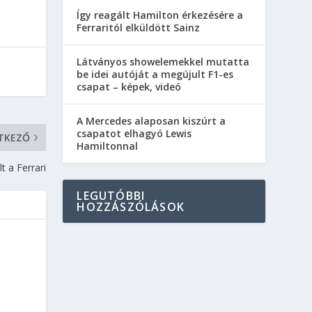
Így reagált Hamilton érkezésére a
Ferraritól elküldött Sainz
Látványos showelemekkel mutatta
be idei autóját a megújult F1-es
csapat – képek, videó
A Mercedes alaposan kiszúrt a
csapatot elhagyó Lewis
TKEZŐ
Hamiltonnal
t a Ferrari
LEGUTÓBBI
HOZZÁSZÓLÁSOK