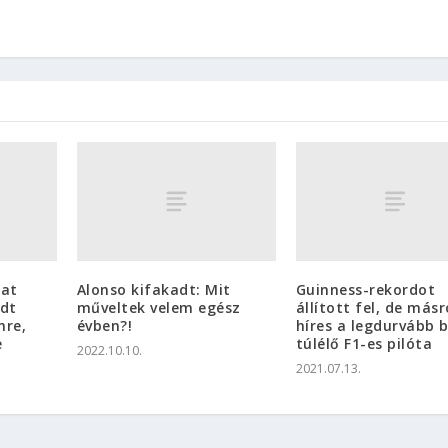
lat
Alonso kifakadt: Mit
Guinness-rekordot
dt
műveltek velem egész
állított fel, de másr
nre,
évben?!
híres a legdurvább 
e
túlélő F1-es pilóta
2022.10.10.
2021.07.13.