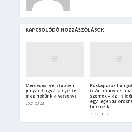
KAPCSOLÓDÓ HOZZÁSZÓLÁSOK
Mercedes: Verstappen
Puskaporos hangu
pályaelhagyása nyerte
után könnybe lába
meg nekünk a versenyt
szemek – az F1 idé
egy legenda örökr
2021.03.28.
búcsúzik
2022.11.17.