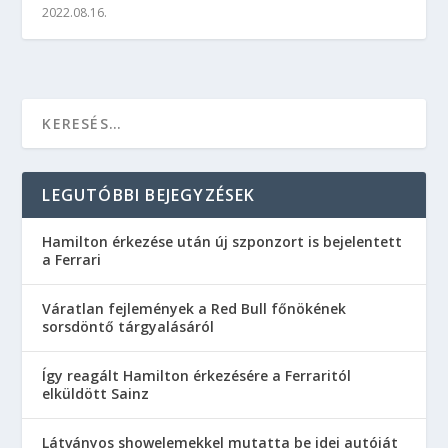
2022.08.16.
LEGUTÓBBI BEJEGYZÉSEK
Hamilton érkezése után új szponzort is bejelentett
a Ferrari
Váratlan fejlemények a Red Bull főnökének
sorsdöntő tárgyalásáról
Így reagált Hamilton érkezésére a Ferraritól
elküldött Sainz
Látványos showelemekkel mutatta be idei autóját