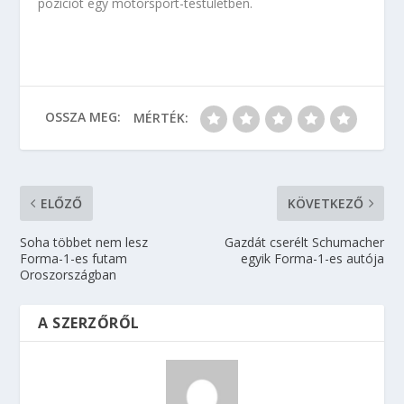
pozíciót egy motorsport-testületben.
OSSZA MEG:
MÉRTÉK:
ELŐZŐ
KÖVETKEZŐ
Soha többet nem lesz
Gazdát cserélt Schumacher
Forma-1-es futam
egyik Forma-1-es autója
Oroszországban
A SZERZŐRŐL