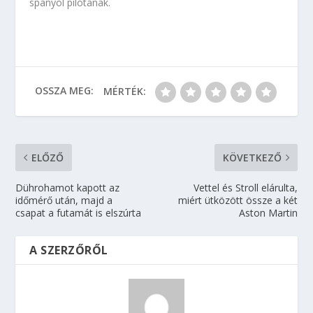
spanyol pilótának.
OSSZA MEG:
MÉRTÉK:
ELŐZŐ
KÖVETKEZŐ
Dührohamot kapott az
Vettel és Stroll elárulta,
időmérő után, majd a
miért ütközött össze a két
csapat a futamát is elszúrta
Aston Martin
A SZERZŐRŐL