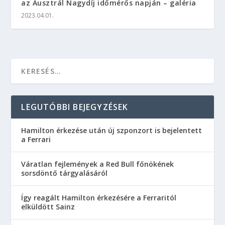
az Ausztrál Nagydíj időmérős napján – galéria
2023.04.01.
LEGUTÓBBI BEJEGYZÉSEK
Hamilton érkezése után új szponzort is bejelentett
a Ferrari
Váratlan fejlemények a Red Bull főnökének
sorsdöntő tárgyalásáról
Így reagált Hamilton érkezésére a Ferraritól
elküldött Sainz