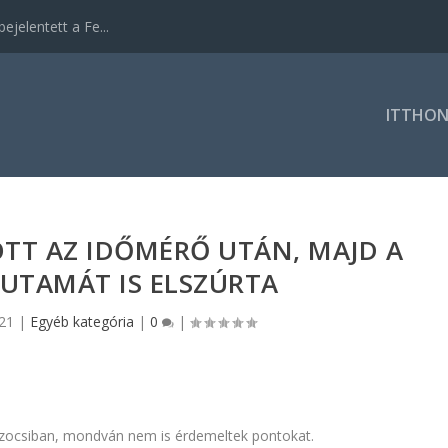
ejelentett a Fe...
ITTHO
T AZ IDŐMÉRŐ UTÁN, MAJD A
FUTAMÁT IS ELSZÚRTA
021
|
Egyéb kategória
|
0
|
t Szocsiban, mondván nem is érdemeltek pontokat.