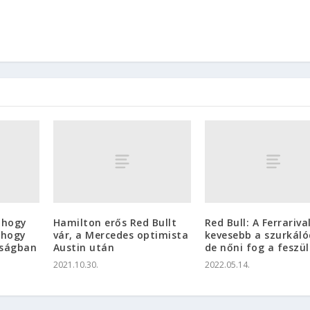
 hogy
Hamilton erős Red Bullt
Red Bull: A Ferrariva
 hogy
vár, a Mercedes optimista
kevesebb a szurkáló
kságban
Austin után
de nőni fog a feszü
2021.10.30.
2022.05.14.