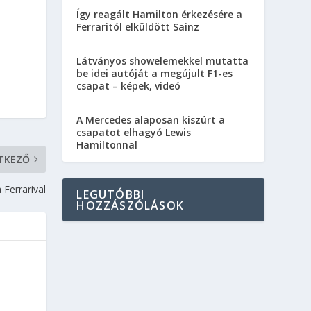
Így reagált Hamilton érkezésére a
Ferraritól elküldött Sainz
Látványos showelemekkel mutatta
be idei autóját a megújult F1-es
csapat – képek, videó
A Mercedes alaposan kiszúrt a
csapatot elhagyó Lewis
Hamiltonnal
TKEZŐ
 Ferrarival
LEGUTÓBBI
HOZZÁSZÓLÁSOK