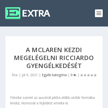
A MCLAREN KEZDI
MEGELÉGELNI RICCIARDO
GYENGÉLKEDÉSÉT
Írta:
|
júl 9, 2021
|
Egyéb kategória
|
0
|
Főnöke szerint az ausztrál pilóta előbb-utóbb formába
lendül, Norrisnál a fejlődést emelte ki.