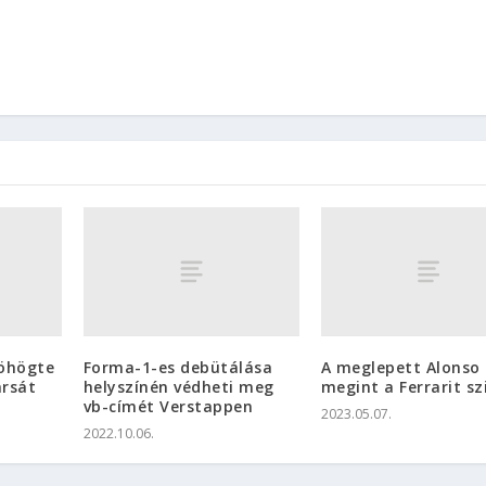
röhögte
Forma-1-es debütálása
A meglepett Alonso
ársát
helyszínén védheti meg
megint a Ferrarit sz
vb-címét Verstappen
2023.05.07.
2022.10.06.