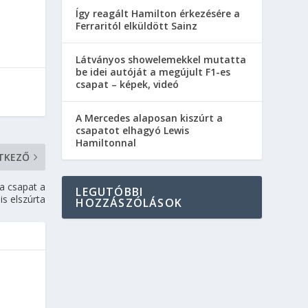
Így reagált Hamilton érkezésére a
Ferraritól elküldött Sainz
Látványos showelemekkel mutatta
be idei autóját a megújult F1-es
csapat – képek, videó
A Mercedes alaposan kiszúrt a
csapatot elhagyó Lewis
Hamiltonnal
TKEZŐ
a csapat a
LEGUTÓBBI
is elszúrta
HOZZÁSZÓLÁSOK