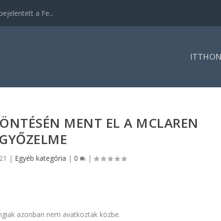
ejelentett a Fe...
ITTHO
DÖNTÉSÉN MENT EL A MCLAREN
GYŐZELME
021
|
Egyéb kategória
|
0
|
ingiak azonban nem avatkoztak közbe.