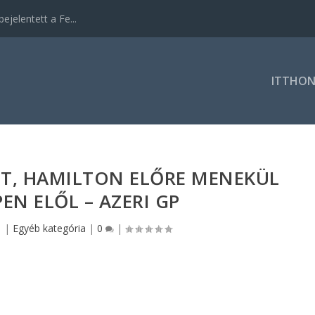
ejelentett a Fe...
ITTHO
ET, HAMILTON ELŐRE MENEKÜL
EN ELŐL – AZERI GP
1
|
Egyéb kategória
|
0
|