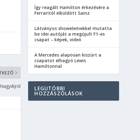
Így reagált Hamilton érkezésére a
Ferraritól elküldött Sainz
Látványos showelemekkel mutatta
be idei autóját a megújult F1-es
csapat – képek, videó
A Mercedes alaposan kiszúrt a
csapatot elhagyó Lewis
Hamiltonnal
TKEZŐ
 Nagydíjról
LEGUTÓBBI
HOZZÁSZÓLÁSOK