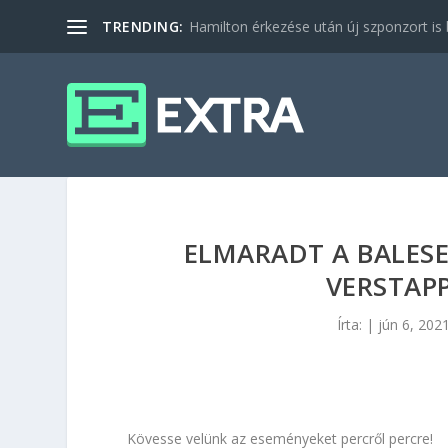
TRENDING:
Hamilton érkezése után új szponzort is b
ELMARADT A BALES
VERSTAPP
Írta:
|
jún 6, 202
Kövesse velünk az eseményeket percről percre!