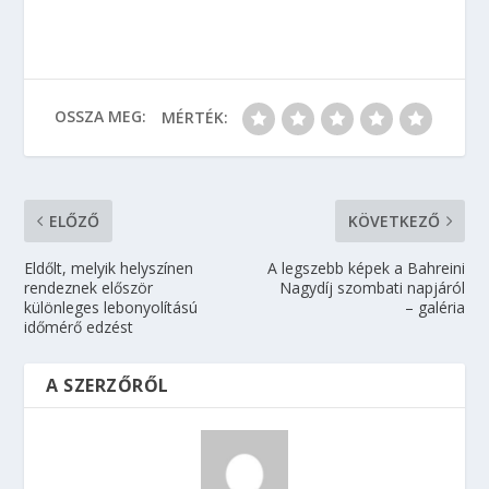
OSSZA MEG:
MÉRTÉK:
ELŐZŐ
KÖVETKEZŐ
Eldőlt, melyik helyszínen
A legszebb képek a Bahreini
rendeznek először
Nagydíj szombati napjáról
különleges lebonyolítású
– galéria
időmérő edzést
A SZERZŐRŐL