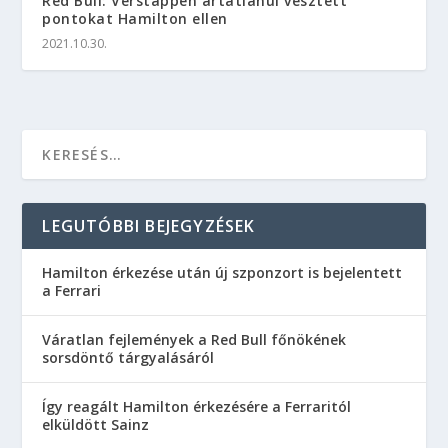
Red Bull: Verstappen ártatlanul vesztett
pontokat Hamilton ellen
2021.10.30.
LEGUTÓBBI BEJEGYZÉSEK
Hamilton érkezése után új szponzort is bejelentett
a Ferrari
Váratlan fejlemények a Red Bull főnökének
sorsdöntő tárgyalásáról
Így reagált Hamilton érkezésére a Ferraritól
elküldött Sainz