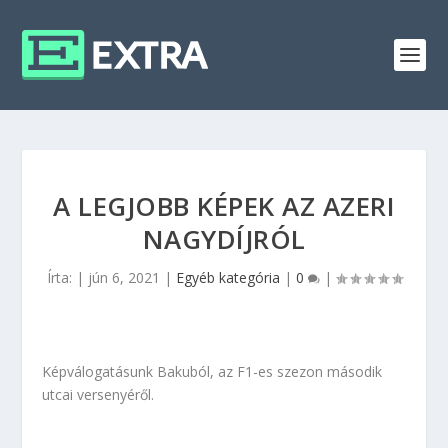
A LEGJOBB KÉPEK AZ AZERI
NAGYDÍJRÓL
Írta:
|
jún 6, 2021
|
Egyéb kategória
|
0
|
Képválogatásunk Bakuból, az F1-es szezon második
utcai versenyéről.