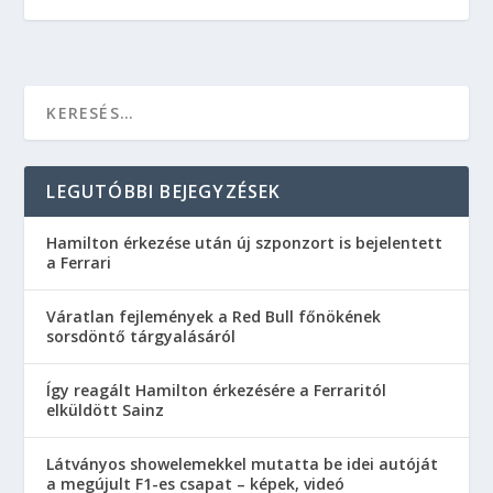
LEGUTÓBBI BEJEGYZÉSEK
Hamilton érkezése után új szponzort is bejelentett
a Ferrari
Váratlan fejlemények a Red Bull főnökének
sorsdöntő tárgyalásáról
Így reagált Hamilton érkezésére a Ferraritól
elküldött Sainz
Látványos showelemekkel mutatta be idei autóját
a megújult F1-es csapat – képek, videó