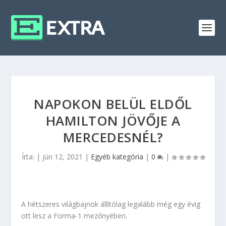
NAPOKON BELÜL ELDŐL
HAMILTON JÖVŐJE A
MERCEDESNÉL?
Írta:
|
jún 12, 2021
|
Egyéb kategória
|
0
|
A hétszeres világbajnok állítólag legalább még egy évig
ott lesz a Forma-1 mezőnyében.