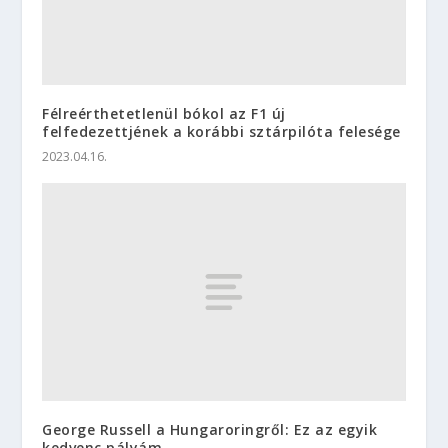
Félreérthetetlenül bókol az F1 új
felfedezettjének a korábbi sztárpilóta felesége
2023.04.16.
George Russell a Hungaroringről: Ez az egyik
kedvenc pályám