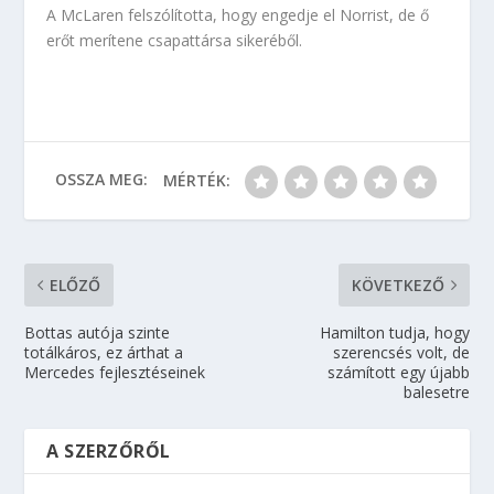
A McLaren felszólította, hogy engedje el Norrist, de ő
erőt merítene csapattársa sikeréből.
OSSZA MEG:
MÉRTÉK:
ELŐZŐ
KÖVETKEZŐ
Bottas autója szinte
Hamilton tudja, hogy
totálkáros, ez árthat a
szerencsés volt, de
Mercedes fejlesztéseinek
számított egy újabb
balesetre
A SZERZŐRŐL