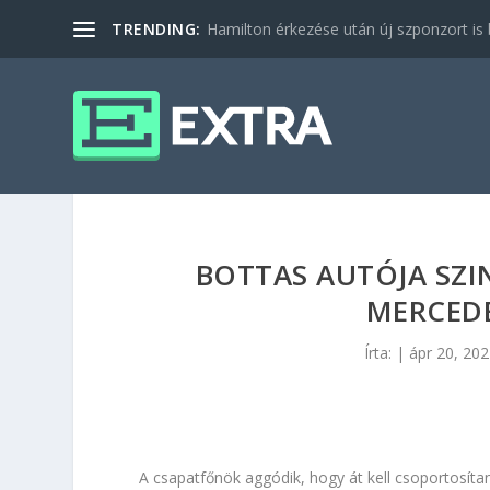
TRENDING:
Hamilton érkezése után új szponzort is b
BOTTAS AUTÓJA SZI
MERCEDE
Írta:
|
ápr 20, 20
A csapatfőnök aggódik, hogy át kell csoportosítan