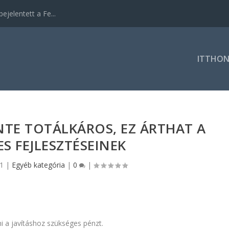
ejelentett a Fe...
ITTHO
NTE TOTÁLKÁROS, EZ ÁRTHAT A
S FEJLESZTÉSEINEK
21
|
Egyéb kategória
|
0
|
i a javításhoz szükséges pénzt.