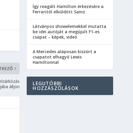
Így reagált Hamilton érkezésére a
Ferraritól elküldött Sainz
Látványos showelemekkel mutatta
be idei autóját a megújult F1-es
csapat – képek, videó
A Mercedes alaposan kiszúrt a
csapatot elhagyó Lewis
Hamiltonnal
TKEZŐ
elzárkózás
LEGUTÓBBI
jába álljon
HOZZÁSZÓLÁSOK