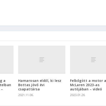
g a
Hamarosan eldől, ki lesz
Felbőgött a motor 
telban
Bottas jövő évi
McLaren 2023-as
 –
csapattársa
autójában – videó
2021.11.06.
2023.01.26.