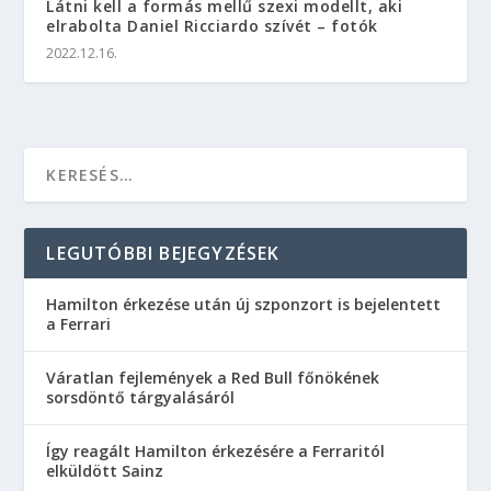
Látni kell a formás mellű szexi modellt, aki
elrabolta Daniel Ricciardo szívét – fotók
2022.12.16.
LEGUTÓBBI BEJEGYZÉSEK
Hamilton érkezése után új szponzort is bejelentett
a Ferrari
Váratlan fejlemények a Red Bull főnökének
sorsdöntő tárgyalásáról
Így reagált Hamilton érkezésére a Ferraritól
elküldött Sainz