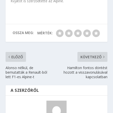
Kvjatot is szerződtette az Alpine.
OSSZA MEG:
MÉRTÉK:
ELŐZŐ
KÖVETKEZŐ
Alonso nélkül, de
Hamilton fontos döntést
bemutatták a Renault-ból
hozott a visszavonulásával
lett F1-es Alpine-t
kapcsolatban
A SZERZŐRŐL