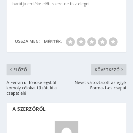
barátja emléke előtt szeretne tisztelegni.
OSSZA MEG:
MÉRTÉK:
ELŐZŐ
KÖVETKEZŐ
A Ferrari új főnöke egyből
Nevet változtatott az egyik
komoly célokat tűzött ki a
Forma-1-es csapat
csapat elé
A SZERZŐRŐL