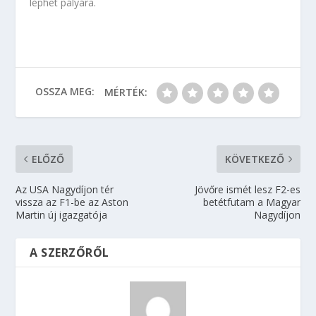
léphet pályára.
OSSZA MEG:
MÉRTÉK:
ELŐZŐ
KÖVETKEZŐ
Az USA Nagydíjon tér
Jövőre ismét lesz F2-es
vissza az F1-be az Aston
betétfutam a Magyar
Martin új igazgatója
Nagydíjon
A SZERZŐRŐL