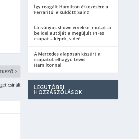
Így reagált Hamilton érkezésére a
Ferraritól elküldött Sainz
Látványos showelemekkel mutatta
be idei autóját a megújult F1-es
csapat – képek, videó
A Mercedes alaposan kiszúrt a
csapatot elhagyó Lewis
Hamiltonnal
TKEZŐ
get csinált
LEGUTÓBBI
HOZZÁSZÓLÁSOK