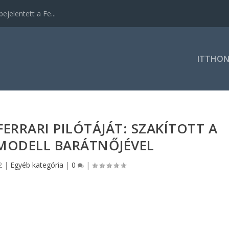
ejelentett a Fe...
ITTHO
FERRARI PILÓTÁJÁT: SZAKÍTOTT A
MODELL BARÁTNŐJÉVEL
2
|
Egyéb kategória
|
0
|