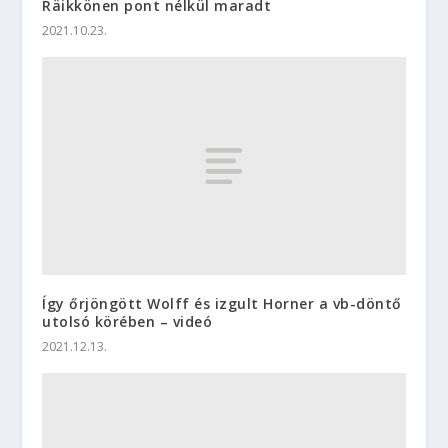
Räikkönen pont nélkül maradt
2021.10.23.
Így őrjöngött Wolff és izgult Horner a vb-döntő
utolsó körében – videó
2021.12.13.