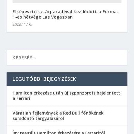
Elképesztő sztárparádéval kezdődött a Forma-
1-es hétvége Las Vegasban
2023.11.16.
LEGUTÓBBI BEJEGYZÉSEK
Hamilton érkezése után új szponzort is bejelentett
a Ferrari
Váratlan fejlemények a Red Bull főnökének
sorsdöntő tárgyalásáról
Így reagált Hamilton érkezésére a Ferraritól