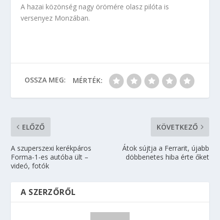
A hazai közönség nagy örömére olasz pilóta is
versenyez Monzában.
OSSZA MEG:
MÉRTÉK:
ELŐZŐ
KÖVETKEZŐ
A szuperszexi kerékpáros
Átok sújtja a Ferrarit, újabb
Forma-1-es autóba ült –
döbbenetes hiba érte őket
videó, fotók
A SZERZŐRŐL