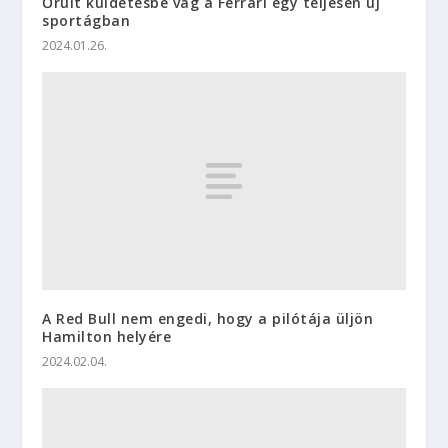
Őrült küldetésbe vág a Ferrari egy teljesen új
sportágban
2024.01.26.
A Red Bull nem engedi, hogy a pilótája üljön
Hamilton helyére
2024.02.04.