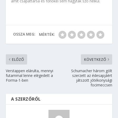
amit csapattársa és főnökei sem hagytak szó nélkül.
OSSZA MEG:
MÉRTÉK:
ELŐZŐ
KÖVETKEZŐ
Verstappen elárulta, mennyi
Schumacher három gólt
futammal lenne elégedett a
szerzett az édesapjáért
Forma-1-ben
játszott jótékonysági
focimeccsen
A SZERZŐRŐL