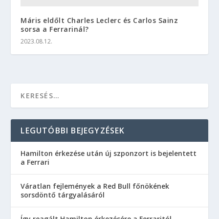
Máris eldőlt Charles Leclerc és Carlos Sainz
sorsa a Ferrarinál?
2023.08.12.
LEGUTÓBBI BEJEGYZÉSEK
Hamilton érkezése után új szponzort is bejelentett
a Ferrari
Váratlan fejlemények a Red Bull főnökének
sorsdöntő tárgyalásáról
Így reagált Hamilton érkezésére a Ferraritól