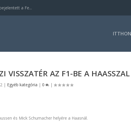
ejelentett a Fe...
ITTHO
I VISSZATÉR AZ F1-BE A HAASSZAL
22
|
Egyéb kategória
|
0
|
gnussen és Mick Schumacher helyére a Haasnál.