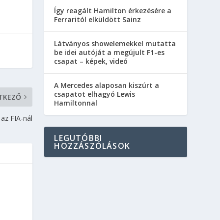
Így reagált Hamilton érkezésére a
Ferraritól elküldött Sainz
Látványos showelemekkel mutatta
be idei autóját a megújult F1-es
csapat – képek, videó
A Mercedes alaposan kiszúrt a
csapatot elhagyó Lewis
TKEZŐ
Hamiltonnal
 az FIA-nál
LEGUTÓBBI
HOZZÁSZÓLÁSOK