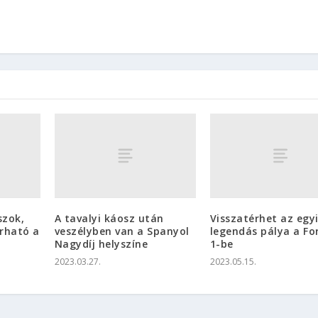
szok,
A tavalyi káosz után
Visszatérhet az egy
árható a
veszélyben van a Spanyol
legendás pálya a F
Nagydíj helyszíne
1-be
2023.03.27.
2023.05.15.