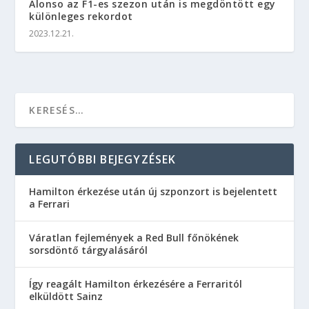
Alonso az F1-es szezon után is megdöntött egy
különleges rekordot
2023.12.21.
LEGUTÓBBI BEJEGYZÉSEK
Hamilton érkezése után új szponzort is bejelentett
a Ferrari
Váratlan fejlemények a Red Bull főnökének
sorsdöntő tárgyalásáról
Így reagált Hamilton érkezésére a Ferraritól
elküldött Sainz