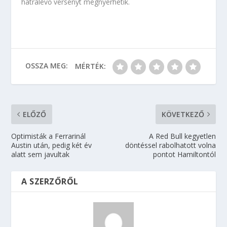
hátralévő versenyt megnyerhetik.
OSSZA MEG:
MÉRTÉK:
ELŐZŐ
KÖVETKEZŐ
Optimisták a Ferrarinál
A Red Bull kegyetlen
Austin után, pedig két év
döntéssel rabolhatott volna
alatt sem javultak
pontot Hamiltontól
A SZERZŐRŐL