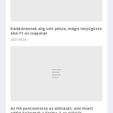
Räikkönennek alig volt pénze, mégis lenyűgözte
első F1-es csapatát
2021.04.24.
Az FIA pontosította az előírását, ami miatt
eddig őrjöngtek a Forma-1-es pilóták