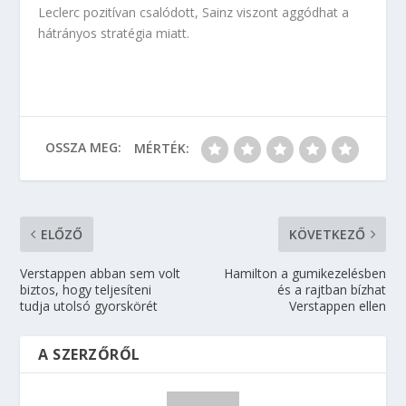
Leclerc pozitívan csalódott, Sainz viszont aggódhat a
hátrányos stratégia miatt.
OSSZA MEG:
MÉRTÉK:
ELŐZŐ
KÖVETKEZŐ
Verstappen abban sem volt
Hamilton a gumikezelésben
biztos, hogy teljesíteni
és a rajtban bízhat
tudja utolsó gyorskörét
Verstappen ellen
A SZERZŐRŐL