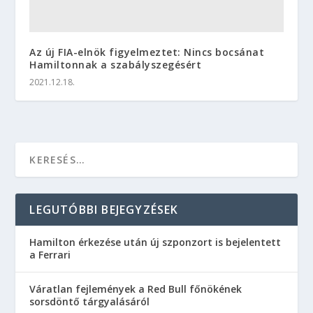
Az új FIA-elnök figyelmeztet: Nincs bocsánat
Hamiltonnak a szabályszegésért
2021.12.18.
LEGUTÓBBI BEJEGYZÉSEK
Hamilton érkezése után új szponzort is bejelentett
a Ferrari
Váratlan fejlemények a Red Bull főnökének
sorsdöntő tárgyalásáról