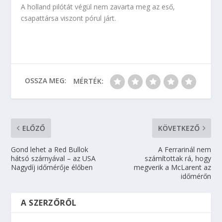
A holland pilótát végül nem zavarta meg az eső,
csapattársa viszont pórul járt.
OSSZA MEG:
MÉRTÉK:
ELŐZŐ
KÖVETKEZŐ
Gond lehet a Red Bullok
A Ferrarinál nem
hátsó szárnyával – az USA
számítottak rá, hogy
Nagydíj időmérője élőben
megverik a McLarent az
időmérőn
A SZERZŐRŐL