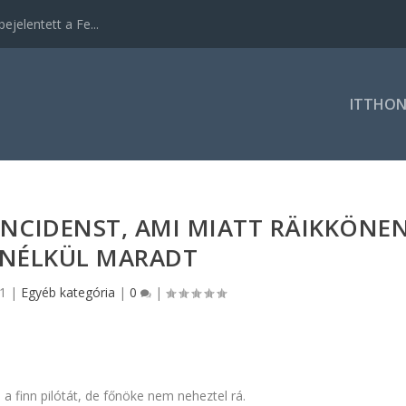
ejelentett a Fe...
ITTHO
INCIDENST, AMI MIATT RÄIKKÖNE
NÉLKÜL MARADT
21
|
Egyéb kategória
|
0
|
 a finn pilótát, de főnöke nem neheztel rá.