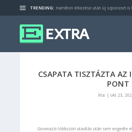
TRENDING:
Hamilton érkezése után új szponzort is b
CSAPATA TISZTÁZTA AZ 
PONT 
Írta:
|
okt 23, 20
Giovinazzi többszöri utasítás után sem engedte el