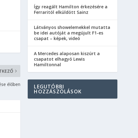
Így reagált Hamilton érkezésére a
Ferraritól elküldött Sainz
Látványos showelemekkel mutatta
be idei autóját a megújult F1-es
csapat – képek, videó
A Mercedes alaposan kiszúrt a
csapatot elhagyó Lewis
Hamiltonnal
TKEZŐ
ése élőben
LEGUTÓBBI
HOZZÁSZÓLÁSOK