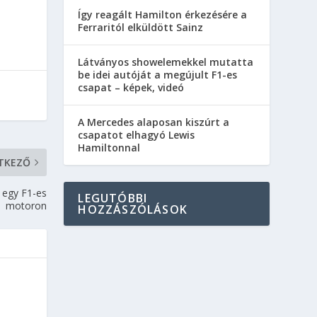
Így reagált Hamilton érkezésére a
Ferraritól elküldött Sainz
Látványos showelemekkel mutatta
be idei autóját a megújult F1-es
csapat – képek, videó
A Mercedes alaposan kiszúrt a
csapatot elhagyó Lewis
Hamiltonnal
TKEZŐ
i egy F1-es
LEGUTÓBBI
motoron
HOZZÁSZÓLÁSOK