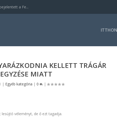
ejelentett a Fe...
ITTHO
YARÁZKODNIA KELLETT TRÁGÁR
EGYZÉSE MIATT
1
|
Egyéb kategória
|
0
|
 lesújtó véleményt, de ő ezt tagadja.