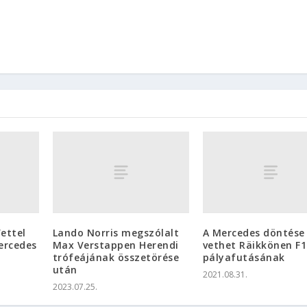
ettel
Lando Norris megszólalt
A Mercedes döntése
ercedes
Max Verstappen Herendi
vethet Räikkönen F1
trófeájának összetörése
pályafutásának
után
2021.08.31.
2023.07.25.