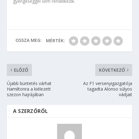
gyengeséggel sem rendelkezik.
OSSZA MEG:
MÉRTÉK:
ELŐZŐ
KÖVETKEZŐ
Újabb büntetés várhat
Az F1 versenyigazgatója
Hamiltonra a kiélezett
tagadta Alonso súlyos
szezon hajrájában
vádjait
A SZERZŐRŐL