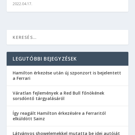
2022.04.17.
LEGUTÓBBI BEJEGYZÉSEK
Hamilton érkezése után új szponzort is bejelentett
a Ferrari
Váratlan fejlemények a Red Bull főnökének
sorsdöntő tárgyalásáról
Így reagált Hamilton érkezésére a Ferraritól
elküldött Sainz
Látványos showelemekkel mutatta be idei autóját