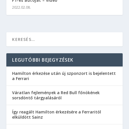
F1-es autóját – videó
2022.02.08.
LEGUTÓBBI BEJEGYZÉSEK
Hamilton érkezése után új szponzort is bejelentett
a Ferrari
Váratlan fejlemények a Red Bull főnökének
sorsdöntő tárgyalásáról
Így reagált Hamilton érkezésére a Ferraritól
elküldött Sainz