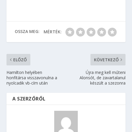
OSSZA MEG:
MÉRTÉK:
ELŐZŐ
KÖVETKEZŐ
Hamilton helyében
Újra meg kell műteni
honfitársa visszavonulna a
Alonsót, de zavartalanul
nyolcadik vb-cím után
készült a szezonra
A SZERZŐRŐL