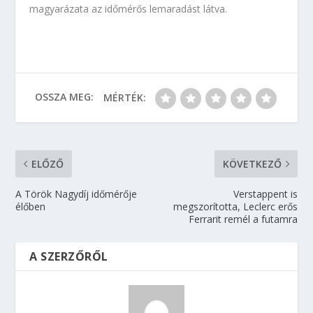
magyarázata az időmérős lemaradást látva.
OSSZA MEG:
MÉRTÉK:
ELŐZŐ
KÖVETKEZŐ
A Török Nagydíj időmérője
Verstappent is
élőben
megszorította, Leclerc erős
Ferrarit remél a futamra
A SZERZŐRŐL