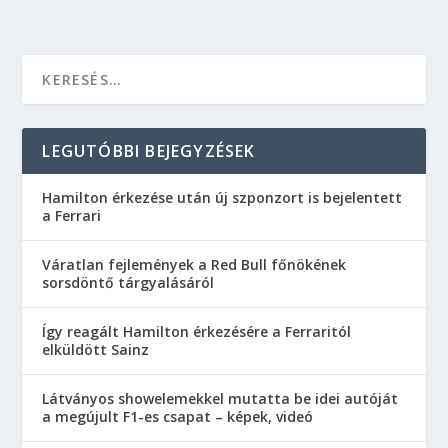
LEGUTÓBBI BEJEGYZÉSEK
Hamilton érkezése után új szponzort is bejelentett
a Ferrari
Váratlan fejlemények a Red Bull főnökének
sorsdöntő tárgyalásáról
Így reagált Hamilton érkezésére a Ferraritól
elküldött Sainz
Látványos showelemekkel mutatta be idei autóját
a megújult F1-es csapat – képek, videó