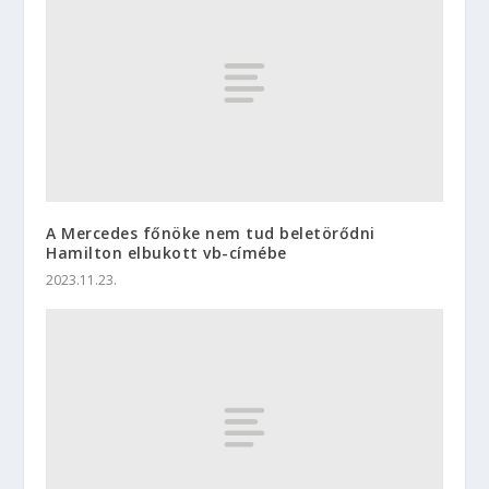
A Mercedes főnöke nem tud beletörődni
Hamilton elbukott vb-címébe
2023.11.23.