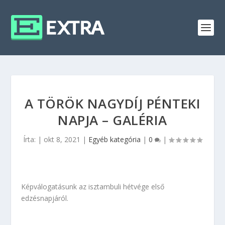
A TÖRÖK NAGYDÍJ PÉNTEKI
NAPJA – GALÉRIA
Írta:
|
okt 8, 2021
|
Egyéb kategória
|
0
|
Képválogatásunk az isztambuli hétvége első
edzésnapjáról.