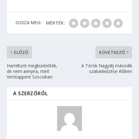
OSSZA MEG:
MÉRTÉK:
ELŐZŐ
KÖVETKEZŐ
Hamiltont megbüntették,
A Török Nagydíj második
de nem annyira, mint
szabadedzése élőben
Verstappent Szocsiban
A SZERZŐRŐL