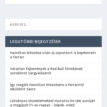
LEGUTÓBBI BEJEGYZÉSEK
Hamilton érkezése után új szponzort is bejelentett
a Ferrari
Váratlan fejlemények a Red Bull főnökének
sorsdöntő tárgyalásáról
Így reagált Hamilton érkezésére a Ferraritól
elküldött Sainz
Látványos showelemekkel mutatta be idei autóját
a megújult F1-es csapat – képek, videó