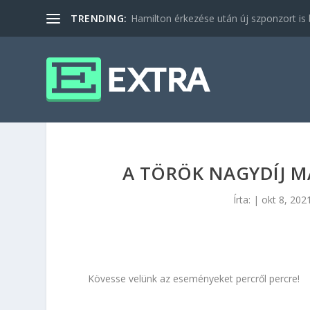
TRENDING:
Hamilton érkezése után új szponzort is b
A TÖRÖK NAGYDÍJ M
Írta:
|
okt 8, 202
Kövesse velünk az eseményeket percről percre!