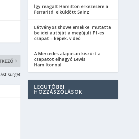
Így reagált Hamilton érkezésére a
Ferraritól elküldött Sainz
Látványos showelemekkel mutatta
be idei autóját a megújult F1-es
csapat – képek, videó
A Mercedes alaposan kiszúrt a
csapatot elhagyó Lewis
TKEZŐ
Hamiltonnal
lást sürget
LEGUTÓBBI
HOZZÁSZÓLÁSOK