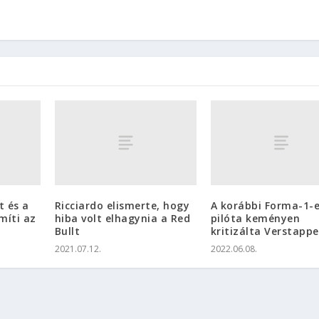
t és a
Ricciardo elismerte, hogy
A korábbi Forma-1-
míti az
hiba volt elhagynia a Red
pilóta keményen
Bullt
kritizálta Verstapp
2021.07.12.
2022.06.08.