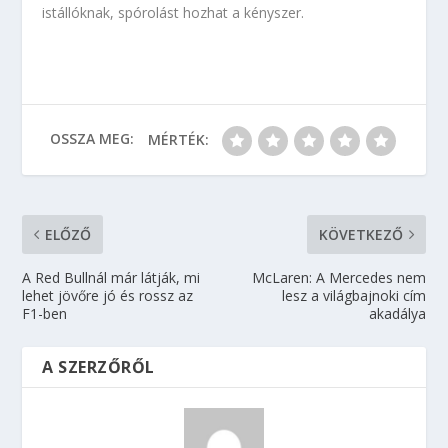
istállóknak, spórolást hozhat a kényszer.
OSSZA MEG:
MÉRTÉK:
ELŐZŐ
KÖVETKEZŐ
A Red Bullnál már látják, mi
McLaren: A Mercedes nem
lehet jövőre jó és rossz az
lesz a világbajnoki cím
F1-ben
akadálya
A SZERZŐRŐL