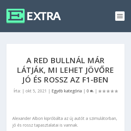
A RED BULLNÁL MÁR
LÁTJÁK, MI LEHET JÖVŐRE
JÓ ÉS ROSSZ AZ F1-BEN
Írta:
|
okt 5, 2021
|
Egyéb kategória
|
0
|
Alexander Albon kipróbálta az új autót a szimulátorban,
jó és rossz tapasztalatai is vannak.