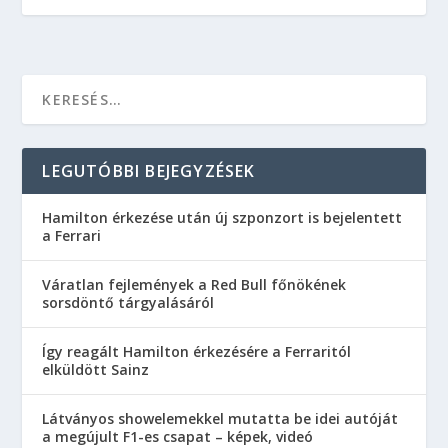
LEGUTÓBBI BEJEGYZÉSEK
Hamilton érkezése után új szponzort is bejelentett
a Ferrari
Váratlan fejlemények a Red Bull főnökének
sorsdöntő tárgyalásáról
Így reagált Hamilton érkezésére a Ferraritól
elküldött Sainz
Látványos showelemekkel mutatta be idei autóját
a megújult F1-es csapat – képek, videó