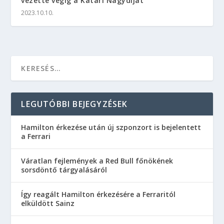
vezette végig a Katari Nagydíjat
2023.10.10.
LEGUTÓBBI BEJEGYZÉSEK
Hamilton érkezése után új szponzort is bejelentett
a Ferrari
Váratlan fejlemények a Red Bull főnökének
sorsdöntő tárgyalásáról
Így reagált Hamilton érkezésére a Ferraritól
elküldött Sainz