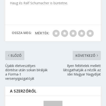
Haug és Ralf Schumacher is büntetne.
OSSZA MEG:
MÉRTÉK:
ELŐZŐ
KÖVETKEZŐ
Újabb életveszélyes
Ilyen feltételek mellett
döntése után sokan bírálják
látogathatják a nézők az
a Forma-1
idei Magyar Nagydíjat
versenyigazgatóját
A SZERZŐRŐL