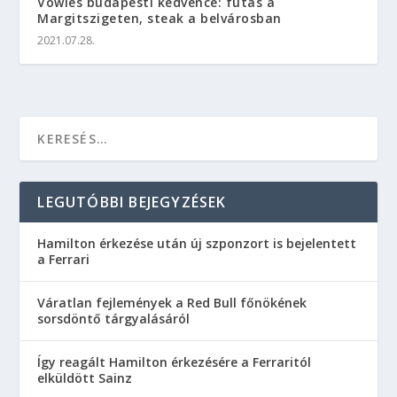
Vowles budapesti kedvence: futás a
Margitszigeten, steak a belvárosban
2021.07.28.
LEGUTÓBBI BEJEGYZÉSEK
Hamilton érkezése után új szponzort is bejelentett
a Ferrari
Váratlan fejlemények a Red Bull főnökének
sorsdöntő tárgyalásáról
Így reagált Hamilton érkezésére a Ferraritól
elküldött Sainz