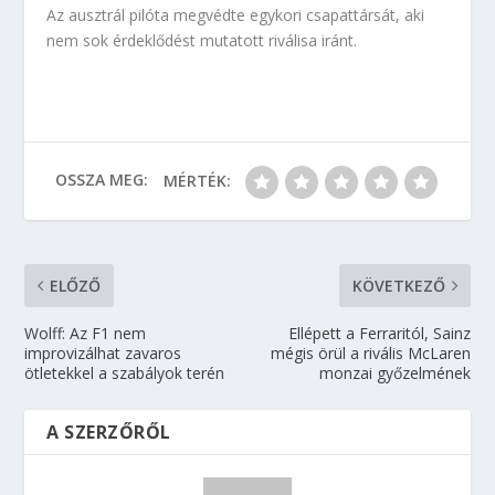
Az ausztrál pilóta megvédte egykori csapattársát, aki
nem sok érdeklődést mutatott riválisa iránt.
OSSZA MEG:
MÉRTÉK:
ELŐZŐ
KÖVETKEZŐ
Wolff: Az F1 nem
Ellépett a Ferraritól, Sainz
improvizálhat zavaros
mégis örül a rivális McLaren
ötletekkel a szabályok terén
monzai győzelmének
A SZERZŐRŐL