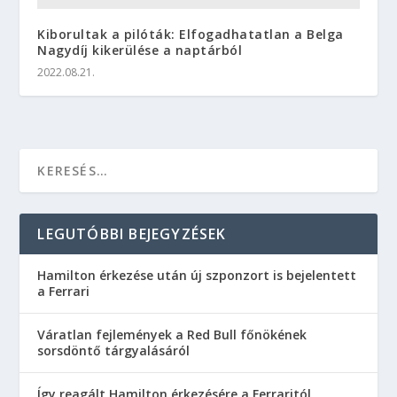
Kiborultak a pilóták: Elfogadhatatlan a Belga
Nagydíj kikerülése a naptárból
2022.08.21.
LEGUTÓBBI BEJEGYZÉSEK
Hamilton érkezése után új szponzort is bejelentett
a Ferrari
Váratlan fejlemények a Red Bull főnökének
sorsdöntő tárgyalásáról
Így reagált Hamilton érkezésére a Ferraritól