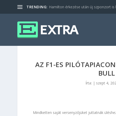
TRENDING:
Hamilton érkezése után új szponzort is b
AZ F1-ES PILÓTAPIACO
BULL
Írta:
|
szept 4, 20
Mindketten saját versenyzőjüket juttatnák üléshez