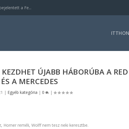
ejelentett a Fe...
ITTHO
N KEZDHET ÚJABB HÁBORÚBA A RED
 ÉS A MERCEDES
21
|
Egyéb kategória
|
0
|
, Horner reméli, Wolff nem tesz neki keresztbe.