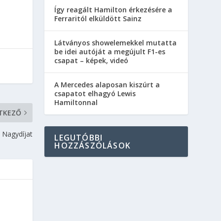
Így reagált Hamilton érkezésére a
Ferraritól elküldött Sainz
Látványos showelemekkel mutatta
be idei autóját a megújult F1-es
csapat – képek, videó
A Mercedes alaposan kiszúrt a
csapatot elhagyó Lewis
Hamiltonnal
TKEZŐ
 Nagydíjat
LEGUTÓBBI
HOZZÁSZÓLÁSOK