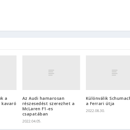
ük a
Az Audi hamarosan
Különválik Schumac
t kavaró
részesedést szerezhet a
a Ferrari útja
McLaren F1-es
2022.08.30.
csapatában
2022.04.05.