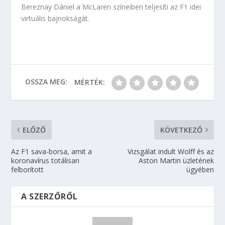
Bereznay Dániel a McLaren színeiben teljesíti az F1 idei
virtuális bajnokságát.
OSSZA MEG:
MÉRTÉK:
ELŐZŐ
KÖVETKEZŐ
Az F1 sava-borsa, amit a
Vizsgálat indult Wolff és az
koronavírus totálisan
Aston Martin üzletének
felborított
ügyében
A SZERZŐRŐL