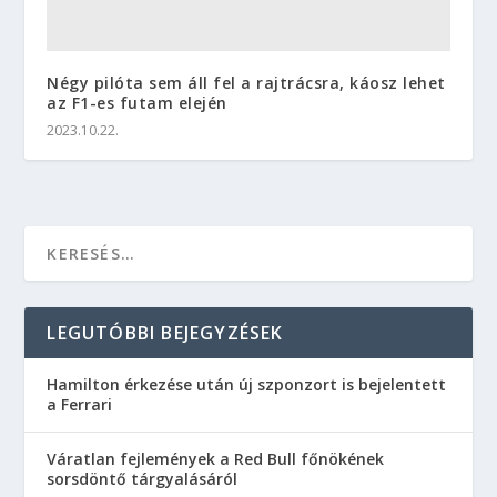
Négy pilóta sem áll fel a rajtrácsra, káosz lehet
az F1-es futam elején
2023.10.22.
LEGUTÓBBI BEJEGYZÉSEK
Hamilton érkezése után új szponzort is bejelentett
a Ferrari
Váratlan fejlemények a Red Bull főnökének
sorsdöntő tárgyalásáról