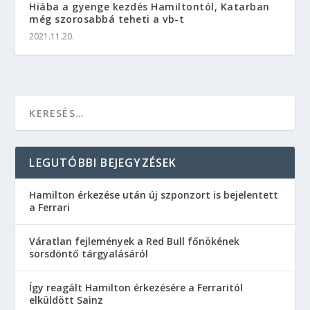
Hiába a gyenge kezdés Hamiltontól, Katarban
még szorosabbá teheti a vb-t
2021.11.20.
LEGUTÓBBI BEJEGYZÉSEK
Hamilton érkezése után új szponzort is bejelentett
a Ferrari
Váratlan fejlemények a Red Bull főnökének
sorsdöntő tárgyalásáról
Így reagált Hamilton érkezésére a Ferraritól
elküldött Sainz