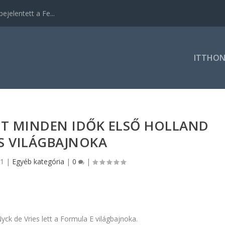
ejelentett a Fe...
ITTHO
TT MINDEN IDŐK ELSŐ HOLLAND
S VILÁGBAJNOKA
21
|
Egyéb kategória
|
0
|
ck de Vries lett a Formula E világbajnoka.