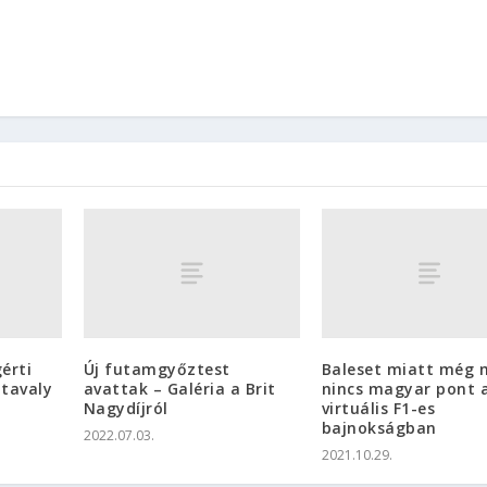
érti
Új futamgyőztest
Baleset miatt még 
 tavaly
avattak – Galéria a Brit
nincs magyar pont 
Nagydíjról
virtuális F1-es
bajnokságban
2022.07.03.
2021.10.29.