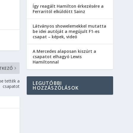
Így reagált Hamilton érkezésére a
Ferraritól elküldött Sainz
Látványos showelemekkel mutatta
be idei autóját a megújult F1-es
csapat – képek, videó
A Mercedes alaposan kiszúrt a
csapatot elhagyó Lewis
Hamiltonnal
TKEZŐ
be tették a
LEGUTÓBBI
csapatot
HOZZÁSZÓLÁSOK